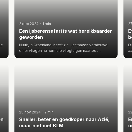
2 dec 2024
·
1 min
2
Een ijsberensafari is wat bereikbaarder
E
geworden
b
je
Nuuk, in Groenland, heeft z'n luchthaven vernieuwd
Et
en er vliegen nu normale vliegtuigen naartoe.
aa
Daardoor is het wat ge…
Be
23 nov 2024
·
2 min
2
en
Sneller, beter en goedkoper naar Azië,
E
maar niet met KLM
o