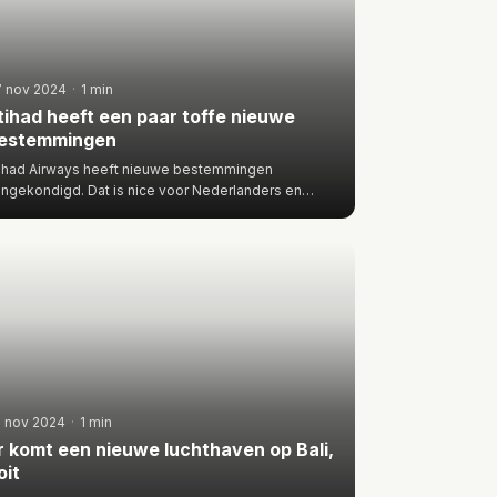
7 nov 2024
·
1 min
tihad heeft een paar toffe nieuwe
estemmingen
ihad Airways heeft nieuwe bestemmingen
ngekondigd. Dat is nice voor Nederlanders en
lgen omdat Etihad van en naar…
2 nov 2024
·
1 min
r komt een nieuwe luchthaven op Bali,
oit