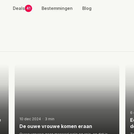
Deals
Bestemmingen
Blog
41
6
10 dec 2024
·
3 min
e
E
De ouwe vrouwe komen eraan
d