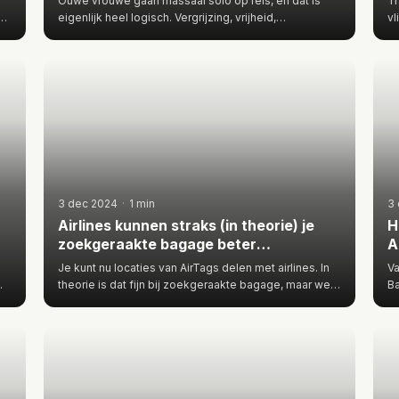
Ouwe vrouwe gaan massaal solo op reis, en dat is
Tr
eigenlijk heel logisch. Vergrijzing, vrijheid,
vl
bestedingsruimte en een…
lu
3 dec 2024
·
1 min
3
Airlines kunnen straks (in theorie) je
H
zoekgeraakte bagage beter
A
terugvinden
Je kunt nu locaties van AirTags delen met airlines. In
Va
theorie is dat fijn bij zoekgeraakte bagage, maar we
Ba
wachten eer…
vi