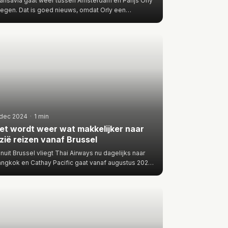
ansavia gaat weer tussen Amsterdam en Parijs Orly
iegen. Dat is goed nieuws, omdat Orly een
chthaven is met een p…
 dec 2024
·
1 min
et wordt weer wat makkelijker naar
zië reizen vanaf Brussel
nuit Brussel vliegt Thai Airways nu dagelijks naar
ngkok en Cathay Pacific gaat vanaf augustus 2025
er keer per w…