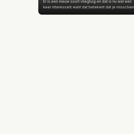
Er is een nieuw soort vliegtuig en dat is nu wel een
keer interessant want dat betekent dat je misschie
in de toekomst…