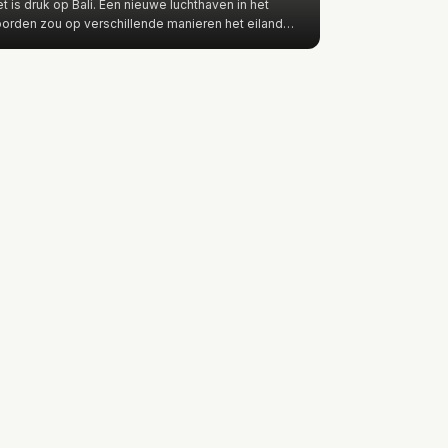
t is druk op Bali. Een nieuwe luchthaven in het
orden zou op verschillende manieren het eiland
nnen ontlasten. Vo…