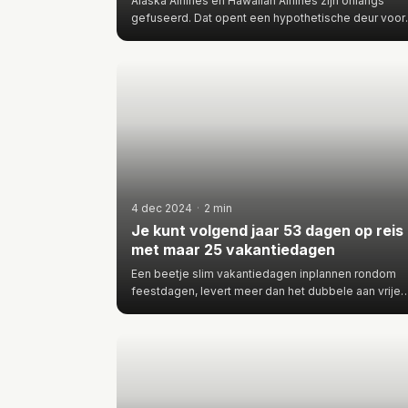
Alaska Airlines en Hawaiian Airlines zijn onlangs
gefuseerd. Dat opent een hypothetische deur voor
een reis van Amsterd…
4 dec 2024
·
2 min
Je kunt volgend jaar 53 dagen op reis
met maar 25 vakantiedagen
Een beetje slim vakantiedagen inplannen rondom
feestdagen, levert meer dan het dubbele aan vrije
dagen op. Kun je lekke…