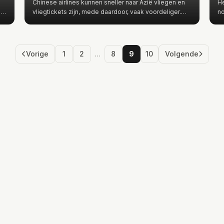
Chinese airlines kunnen sneller naar Azië vliegen en
He
n
vliegtickets zijn, mede daardoor, vaak voordeliger.
no
Europese airli…
ku
Vorige
1
2
…
8
9
10
Volgende