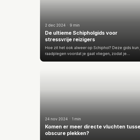
2 dec 2024
·
9 min
De ultieme Schipholgids voor
stressvrije reizigers
Hoe zit het ook alweer op Schiphol? Deze gids kun 
raadplegen voordat je gaat vliegen, zodat je
rusthartslag ten mins…
24 nov 2024
·
1 min
Komen er meer directe vluchten tuss
obscure plekken?