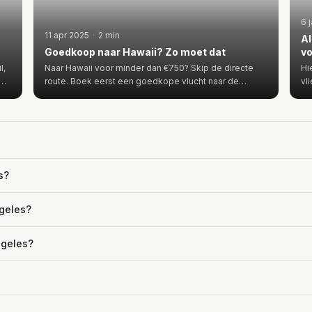
6 
11 apr 2025
·
2 min
Al
Goedkoop naar Hawaii? Zo moet dat
vo
l,
Naar Hawaii voor minder dan €750? Skip de directe
Hi
o…
route. Boek eerst een goedkope vlucht naar de
vl
westkust van …
We
s?
ngeles?
ngeles?