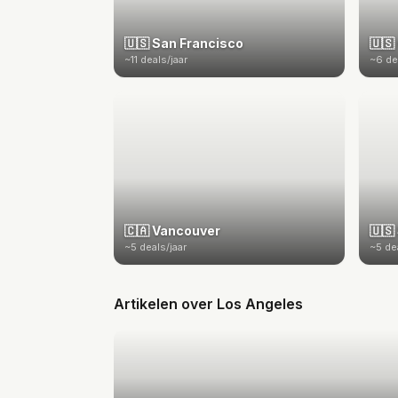
🇺🇸 San Francisco
🇺🇸
~11 deals/jaar
~6 de
🇨🇦 Vancouver
🇺🇸
~5 deals/jaar
~5 de
Artikelen over Los Angeles