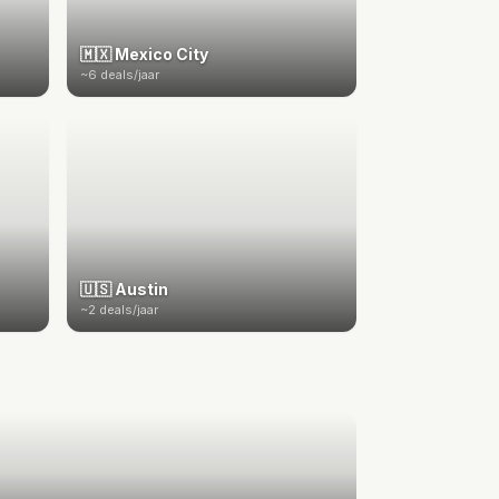
🇲🇽 Mexico City
~6 deals/jaar
🇺🇸 Austin
~2 deals/jaar