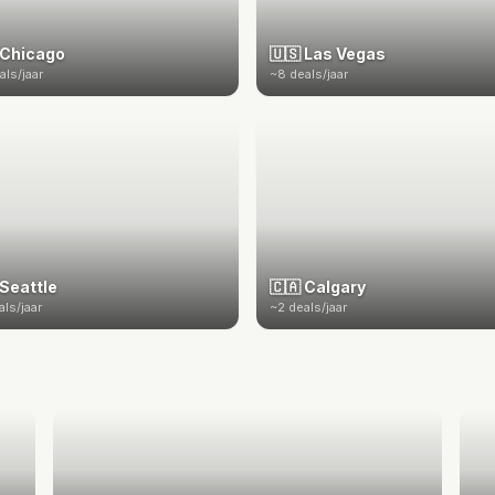
 Chicago
🇺🇸 Las Vegas
als/jaar
~8 deals/jaar
 Seattle
🇨🇦 Calgary
als/jaar
~2 deals/jaar