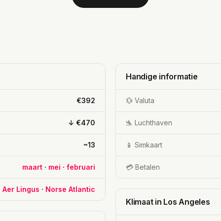
Handige informatie
€392
💱 Valuta
↓ €470
🛬 Luchthaven
~13
📱 Simkaart
maart
·
mei
·
februari
💳 Betalen
·
Aer Lingus
·
Norse Atlantic
Klimaat in Los Angeles