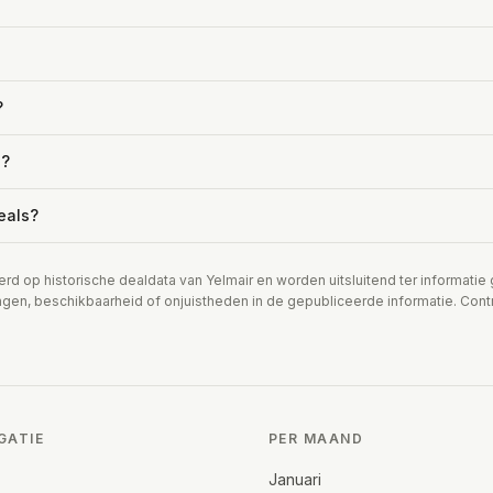
?
s?
eals?
erd op historische dealdata van Yelmair en worden uitsluitend ter informati
ngen, beschikbaarheid of onjuistheden in de gepubliceerde informatie. Contro
GATIE
PER MAAND
Januari