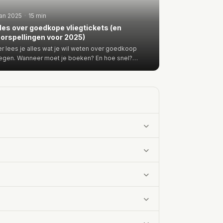
jan 2025
·
15 min
les over goedkope vliegtickets (en
orspellingen voor 2025)
er lees je alles wat je wil weten over goedkoop
iegen. Wanneer moet je boeken? En hoe snel?
lke airline…